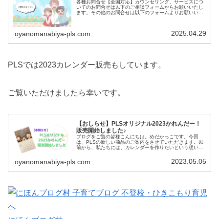
各種お問合せ【全国対応】カウンセリング、サービスにつ
いてのお問合せは以下のご相談フォームからお願いいたし
ます。その他のお問合せは以下のフォームよりお願いいた
します。LINEでのお問い合わせも可能です！下記のボタン
から登録お願いいたします。
2025.04.29
oyanomanabiya-pls.com
PLSでは2023カレンダー販売もしています。
ご覧いただけましたら幸いです。
【おしらせ】PLSオリジナル2023かれんだー！
販売開始しました♪
ブログをご覧の皆様こんにちは。めだかっこです。今回
は、PLSの新しい商品のご案内をさせていただきます。以
前から、私たちには、カレンダーを作りたいという想いが
ありました。それは、PLSを近くに感じて頂きたいから。
じつは、PLSの2人はアートが好きだから。今回、それを
2023.05.05
oyanomanabiya-pls.com
実現することができました。では、本編へどうぞ♪