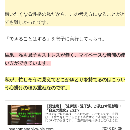
構いたくなる性格の私だから、この考え方になることがと
ても難しかったです。
「できることはする」を息子に実行してもらう。
結果、私も息子もストレスが無く、マイペースな時間の使
い方ができています。
私が、忙しそうに見えてどこかゆとりを持てるのはこうい
う心掛けの積み重ねなのです。
【要注意】「過保護・過干渉」が及ぼす悪影響！
『自立の難化』とは？
ブログをご覧の皆様、こんにちは。いであるです。今回
は、子育てをしているとよく耳にする「過保護と過干渉」
についてのお話です。「過保護や過干渉はしないように」
とよく世間では言われています。実際にはどのようにし
て、お子さんに悪影響が及ぼされるのでしょうか？3回に
2023.05.05
oyanomanabiya-pls.com
分けて、お伝えしていきます。