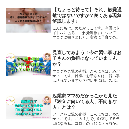
【ちょっと待って】それ、触覚過
敏ではないですか？良くある現象
解説します♪
こんにちは。めだかっこです。今回はタ
イトルにある、『触覚過敏』について、
ブログに書きました。実際に子育ての経
験から学んだ話になります。特に小さな
お子さんのいらっしゃる親御さんには読
んでほしい記事です。
見直してみよう！今の習い事はお
子さんの負担になっていません
か？
ブログをご覧の皆様、こんにちは。めだ
かっこです。皆様のお子さんは、習い事
はされていますか？習い事には、スポー
ツ、英語、プログラミング、習字、塾な
ど、学校で教わること以外に学べる事が
多くあります。将来を考えて、様々なこ
起業家ママめだかっこから見た
とに挑戦していくことはプ...
「独立に向いてる人、不向きな
人」とは？
ブログをご覧の皆様、こんにちは。めだ
かっこです。この４月で、独立して８年
目になる私。コロナの時代に入る前か
ら、経営者の道を歩み続けています。今