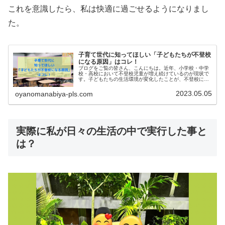
これを意識したら、私は快適に過ごせるようになりまし
た。
子育て世代に知ってほしい「子どもたちが不登校
になる原因」はコレ！
ブログをご覧の皆さん、こんにちは。近年、小学校・中学
校・高校において不登校児童が増え続けているのが現状で
す。子どもたちの生活環境が変化したことが、不登校に大
きく影響しているようにも感じています。今回は、家庭教
育の観点を持ちつつ、不登校になる子どもの原因・理由に
2023.05.05
oyanomanabiya-pls.com
ついて考えていきます。
実際に私が日々の生活の中で実行した事と
は？