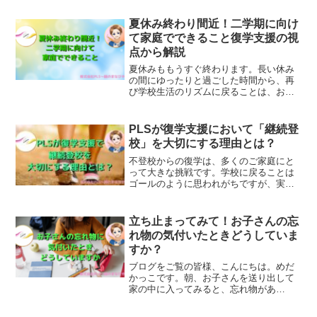
回は、これまでいろいろ経験してきたこ
とをもとに、「独立に向いている人、向
夏休み終わり間近！二学期に向け
いていない人」を書きました。ご覧いた
て家庭でできること復学支援の視
だき参考になれば幸いです。
点から解説
夏休みももうすぐ終わります。長い休み
の間にゆったりと過ごした時間から、再
び学校生活のリズムに戻ることは、お子
さんにとって大きな変化です。今回は、
夏休みの終わりに向けて、家庭で新学期
に向けた準備を進めるための具体的な方
PLSが復学支援において「継続登
法をご紹介します。
校」を大切にする理由とは？
不登校からの復学は、多くのご家庭にと
って大きな挑戦です。学校に戻ることは
ゴールのように思われがちですが、実際
にはその先に「継続して通う」というさ
らに重要な課題が待っています。PLS
は、復学後の「継続登校」までしっかり
立ち止まってみて！お子さんの忘
サポートしています。今回は、なぜPLS
れ物の気付いたときどうしていま
が継続登校を重視するのか、その理由を
すか？
詳しくお伝えします。
ブログをご覧の皆様、こんにちは。めだ
かっこです。朝、お子さんを送り出して
家の中に入ってみると、忘れ物があ
る…。このような状況を経験された親御
さんは多いはず。じつは、小さな頃に忘