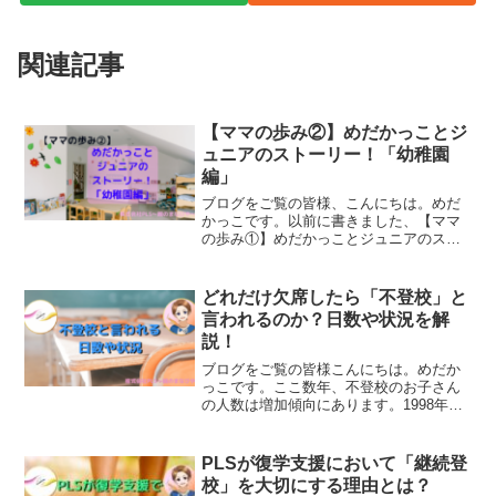
関連記事
【ママの歩み②】めだかっことジ
ュニアのストーリー！「幼稚園
編」
ブログをご覧の皆様、こんにちは。めだ
かっこです。以前に書きました、【ママ
の歩み①】めだかっことジュニアのスト
ーリー！「誕生編」。今回は、続編を書
いていきます。発達障害と診断されたそ
の後、幼稚園時代のことについてです。
どれだけ欠席したら「不登校」と
年齢で言いますと、2歳～...
言われるのか？日数や状況を解
説！
ブログをご覧の皆様こんにちは。めだか
っこです。ここ数年、不登校のお子さん
の人数は増加傾向にあります。1998年に
「不登校」というコトバが世間に出始め
ました。ただ、不登校と言われる日数や
状況などは、あまり知られていません。
PLSが復学支援において「継続登
今回は、「不登校」について書いていき
校」を大切にする理由とは？
ます。