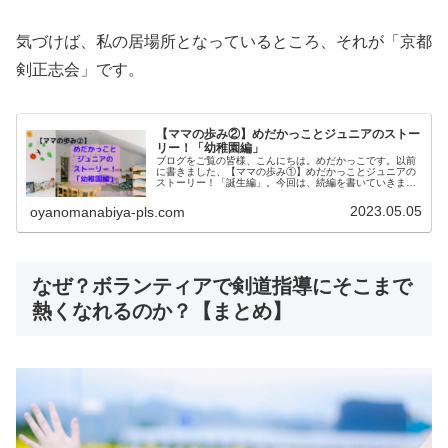
気づけば、私の居場所となっているところ、それが「京都
剣正志会」です。
【ママの歩み②】めだかっことジュニアのストー
リー！「幼稚園編」
ブログをご覧の皆様、こんにちは。めだかっこです。以前
に書きました、【ママの歩み①】めだかっことジュニアの
ストーリー！「誕生編」。今回は、続編を書いていきま
す。発達障害と診断されたその後、幼稚園時代のことにつ
いてです。年齢で言いますと、2歳～...
2023.05.05
oyanomanabiya-pls.com
なぜ？ボランティアで剣道指導にそこまで
熱くなれるのか？【まとめ】