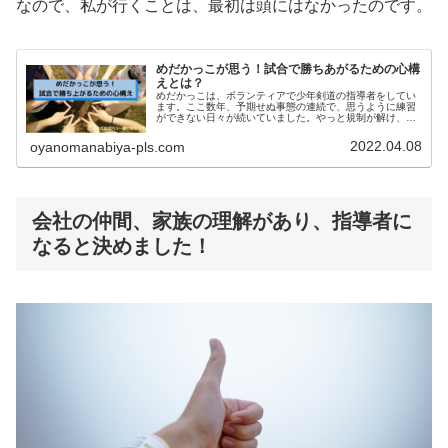
なので、私が行くことは、最初は頭にはなかったのです。
めだかっこが思う！試合で勝ちあがるための心構
えとは？
めだかっこは、ボランティアで少年剣道の指導者をしてい
ます。ここ数年、予期せぬ事態の連続で、思うように練習
ができない日々が続いていました。やっと規制が解け、新
年度を迎え、スポーツ業界全体が活動を開始しています。
今回は、めだかっこが思う試合で勝ちあがる心構えについ
2022.04.08
oyanomanabiya-pls.com
て書いてみたいと思います。
会社の仲間、家族の理解があり、指導者に
なると決めました！