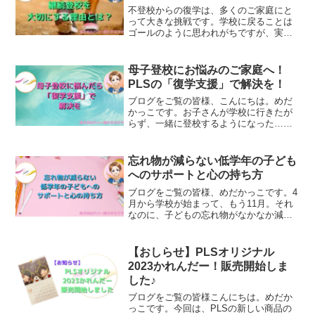
不登校からの復学は、多くのご家庭にと
って大きな挑戦です。学校に戻ることは
ゴールのように思われがちですが、実際
にはその先に「継続して通う」というさ
らに重要な課題が待っています。PLS
は、復学後の「継続登校」までしっかり
母子登校にお悩みのご家庭へ！
サポートしています。今回は、なぜPLS
PLSの「復学支援」で解決を！
が継続登校を重視するのか、その理由を
詳しくお伝えします。
ブログをご覧の皆様、こんにちは。めだ
かっこです。お子さんが学校に行きたが
らず、一緒に登校するようになった…。
最初は「この方法なら通えるかも」と思
ったものの、次第に親御さんの負担が増
し、「このままでいいのか」と不安を感
忘れ物が減らない低学年の子ども
じている方も多いのではな...
へのサポートと心の持ち方
ブログをご覧の皆様、めだかっこです。4
月から学校が始まって、もう11月。それ
なのに、子どもの忘れ物がなかなか減ら
ないと感じている親御さんもいるかもし
れません。特に低学年のお子さんは、ま
だ物の準備や管理に慣れていないため、
【おしらせ】PLSオリジナル
半年経っても忘れ物が...
2023かれんだー！販売開始しま
した♪
ブログをご覧の皆様こんにちは。めだか
っこです。今回は、PLSの新しい商品の