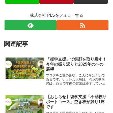
株式会社 PLSをフォローする
関連記事
「復学支援」で笑顔を取り戻す！
今年の振り返りと2025年のへの
展望
ブログをご覧の皆様、こんにちは！いで
あるです。いよいよ大晦日。PLSの事務
局は、29日で年内の営業は終了していま
すが、私を含め復学支援の担当を持って
いる先生方は、緊急の状態でしたら電話
カウンセリングやメールカウンセリン
【おしらせ】復学支援「不登校サ
グ、Learning ...
ポートコース」空き枠が残り1席
です