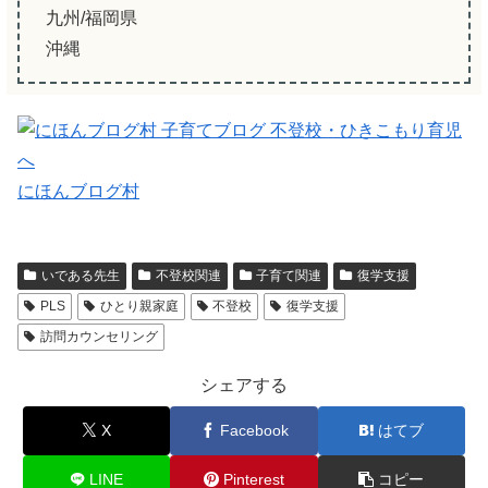
九州/福岡県
沖縄
にほんブログ村
いである先生
不登校関連
子育て関連
復学支援
PLS
ひとり親家庭
不登校
復学支援
訪問カウンセリング
シェアする
X
Facebook
はてブ
LINE
Pinterest
コピー