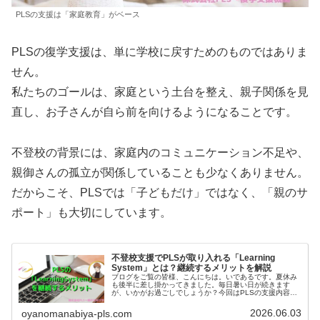
PLSの支援は「家庭教育」がベース
PLSの復学支援は、単に学校に戻すためのものではありま
せん。
私たちのゴールは、家庭という土台を整え、親子関係を見
直し、お子さんが自ら前を向けるようになることです。
不登校の背景には、家庭内のコミュニケーション不足や、
親御さんの孤立が関係していることも少なくありません。
だからこそ、PLSでは「子どもだけ」ではなく、「親のサ
ポート」も大切にしています。
不登校支援でPLSが取り入れる「Learning
System」とは？継続するメリットを解説
ブログをご覧の皆様、こんにちは。いであるです。夏休み
も後半に差し掛かってきました。毎日暑い日が続きます
が、いかがお過ごしでしょうか？今回はPLSの支援内容の
１つである「Learning System」についてお話ししていき
ます。「Learning System」とは、親子の会話添削をする
2026.06.03
oyanomanabiya-pls.com
支援です。