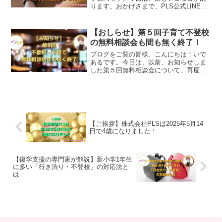
ります。おかげさまで、PLS公式LINEの
登録者数が、先日ついに100人を突破しま
した！ご登録いただきました皆さま、本
当にありがとうございます。PLSのLINE
【おしらせ】第５回子育て不登校
では、...
の無料相談会も間も無く終了！
ブログをご覧の皆様、こんにちは！いで
あるです。今日は、以前、お知らせしま
した第５回無料相談会について、再度、
書いていきます。９月12日からスタート
しましたが、今回もたくさんの方にご参
加いただいております。期日は10月14日
までとなりますので...
【ご挨拶】株式会社PLSは2025年5月14
日で4歳になりました！
【復学支援の専門家が解説】新小学1年生
に多い「行き渋り・不登校」の対応法と
は