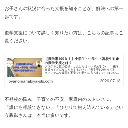
お子さんの状況に合った支援を知ることが、解決への第一
歩です。
復学支援について詳しく知りたい方は、こちらの記事もご
覧ください。
【復学率100％！】小学生・中学生・高校生対象
の復学支援とは？
ブログをご覧の皆様、こんにちは！いであるです。「復学
支援ってどんなことをするの？」「復学率100%って本
当？」そんな疑問や不安をお持ちの方も多いのではないで
しょうか。今回は、PLSの復学支援の中心となる「訪問カ
ウンセリング」に焦点を当てなが…
2026.07.18
oyanomanabiya-pls.com
不登校の悩み、子育ての不安、家庭内のストレス…。
「誰にも相談できない」「ひとりで抱え込んでいる」とい
う親御さんは、本当に多いです。