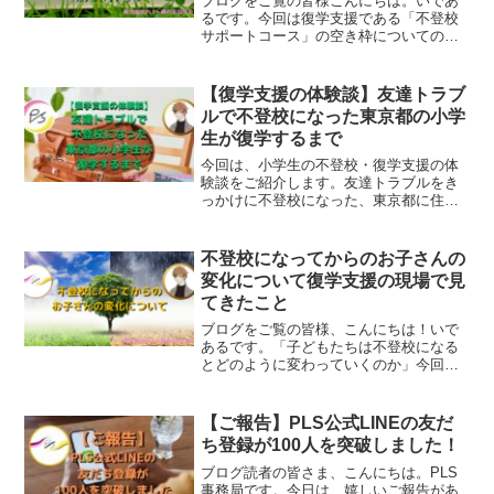
ブログをご覧の皆様こんにちは。いであ
るです。今回は復学支援である「不登校
サポートコース」の空き枠についてのご
案内です。現在、支援の受講を悩まれて
いるご家庭の方はご覧ください。
【復学支援の体験談】友達トラブ
ルで不登校になった東京都の小学
生が復学するまで
今回は、小学生の不登校・復学支援の体
験談をご紹介します。友達トラブルをき
っかけに不登校になった、東京都に住む
小学4年生のお子さんのケースです。実際
に支援を受けられた親御さんの体験をも
とに書いていますので、今まさに不登校
不登校になってからのお子さんの
に悩まれている方、「このままでいいの
変化について復学支援の現場で見
か」と不安を感じている方は、ぜひ最後
てきたこと
までご覧ください。
ブログをご覧の皆様、こんにちは！いで
あるです。「子どもたちは不登校になる
とどのように変わっていくのか」今回
は、これまで支援をしてきたご家庭のケ
ースをもとに書いていきます。今、問題
なく生活できている親御さんも、何かで
【ご報告】PLS公式LINEの友だ
お悩みの親御さんにも読んでいただきた
ち登録が100人を突破しました！
いです。
ブログ読者の皆さま、こんにちは。PLS
事務局です。今日は、嬉しいご報告があ