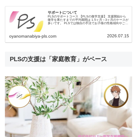
サポートについて
PLSのサポートコース 【PLSの復学支援】 支援開始から
復学を果たすまでの平均期間は 1.5ヶ月～3ヶ月のケースが
多いです。 PLSでは独自の手法でお子様の性格傾向やご家
庭の様子を分析し、それぞれのご家庭に合った復学までの
流れをご提案しま…
2026.07.15
oyanomanabiya-pls.com
PLSの支援は「家庭教育」がベース