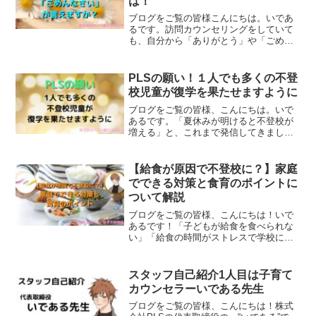
は！
ブログをご覧の皆様こんにちは。いであ
るです。訪問カウンセリングをしていて
も、自分から「ありがとう」や「ごめん
なさい」を言えるお子さんと言えないお
子さんに分かれています。生きていく上
では非常に大切なことば。今回は、子ど
PLSの願い！１人でも多くの不登
もが自ら「ありがとう」を言えるように
校児童が復学を果たせますように
育てるにはどうすればいいのかを書いて
いきます！
ブログをご覧の皆様、こんにちは。いで
あるです。「夏休みが明けると不登校が
増える」と、これまで発信してきまし
た。今年は特に、コーチングや訪問カウ
ンセリングのご依頼が多いです。今回は
改めてPLSの考え方や想いについて書き
【給食が原因で不登校に？】家庭
出してみました。ご覧ください。
でできる対策と食育のポイントに
ついて解説
ブログをご覧の皆様、こんにちは！いで
あるです！「子どもが給食を食べられな
い」「給食の時間がストレスで学校に行
けなくなった」など、給食が始まるこの
時期は、多くの親御さんからご相談を受
けています。給食はお子さんの成長に必
スタッフ自己紹介1人目は子育て
要な栄養を考慮して作られ...
カウンセラーいである先生
ブログをご覧の皆様、こんにちは！株式