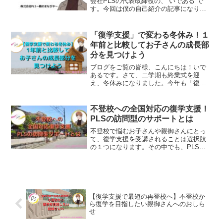
会社PLSの代表取締役の、“いである”で
す。今回は僕の自己紹介の記事になりま
す。日頃あまり話さないことも書いてあ
ります。最後まで読んでいただけると嬉
しいです。この機会に僕のことをもっと
「復学支援」で変わる冬休み！１
知っていただけたらと...
年前と比較してお子さんの成長部
分を見つけよう
ブログをご覧の皆様、こんにちは！いで
あるです。さて、二学期も終業式を迎
え、冬休みになりました。今年も「復学
支援」を通じて、この冬休みを無事に迎
えられたことに親御さんから感謝の声を
たくさんいただいております。11月〜12
不登校への全国対応の復学支援！
月に復学されたばかりの...
PLSの訪問型のサポートとは
不登校で悩むお子さんや親御さんにとっ
て、復学支援を受講されることは選択肢
の１つになります。その中でも、PLSの
訪問型サポートは、全国対応で、家庭や
地域に合わせた柔軟な支援を提供してい
ます。今回は、PLSの訪問型支援の特長
や具体的なサポート内容、そしてそのメ
リットについて詳しくご紹介します。
【復学支援で最短の再登校へ】不登校か
ら復学を目指したい親御さんへのおしら
せ