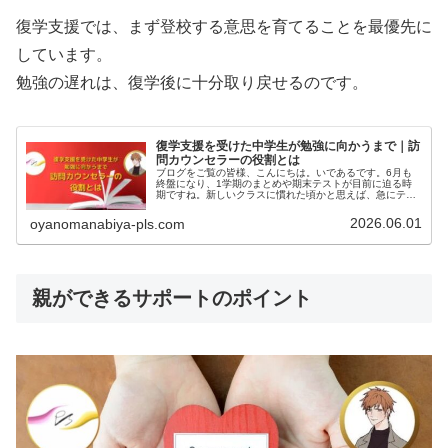
復学支援では、まず登校する意思を育てることを最優先に
しています。
勉強の遅れは、復学後に十分取り戻せるのです。
復学支援を受けた中学生が勉強に向かうまで｜訪
問カウンセラーの役割とは
ブログをご覧の皆様、こんにちは。いであるです。6月も
終盤になり、1学期のまとめや期末テストが目前に迫る時
期ですね。新しいクラスに慣れた頃かと思えば、急にテス
トや提出物が重なり、気持ちが追いつかなくなる中学生も
少なくありません。特に、復学支援...
2026.06.01
oyanomanabiya-pls.com
親ができるサポートのポイント