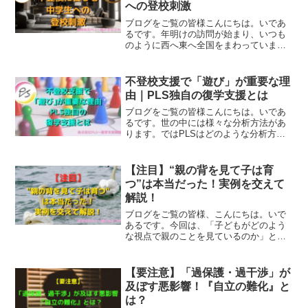
への登校刺激
ブログをご覧の皆様こんにちは。いであ
るです。年明けの訪問が始まり、いつも
のように西へ東へ全国をまわっていま
す。今回は、昨年書ききれなかった登校
刺激の事例について書いていきます。
不登校支援で「遊び」が重要な理
由｜PLS独自の復学支援とは
ブログをご覧の皆様こんにちは。いであ
るです。世の中には様々な分析方法があ
ります。ではPLSはどのような分析方法
を使うのか。答えは「遊びをして分析を
する」です。今回はPLSの分析方法の一
例をご紹介します。
【注目】“親の背を見て子は育
つ”は本当だった！実例を交えて
解説！
ブログをご覧の皆様、こんにちは。いで
あるです。今回は、「子どもがどのよう
な視点で親のことを見ているのか」とい
う部分にフォーカスしました。“親の背を
見て子は育つ”。今日はこのことわざを借
りてブログを書いていきます。それでは
【要注意】「過保護・過干渉」が
本編へどうぞ！
及ぼす悪影響！『自立の難化』と
は？