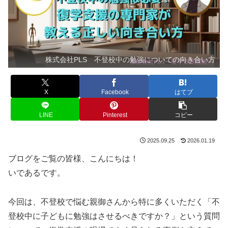
株式会社PLS 不登校中の勉強についての向き合い方
X
Facebook
はてブ
LINE
Pinterest
コピー
2025.09.25
2026.01.19
ブログをご覧の皆様、こんにちは！
いであるです。
今回は、不登校で悩む親御さんから特に多くいただく「不
登校中に子どもに勉強はさせるべきですか？」という質問