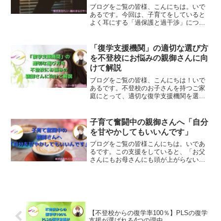
ブログをご覧の皆様、こんにちは。いで
あるです。今回は、子育てをしていると
よく耳にする「過保護と過干渉」につい
てのお話です。「過保護や過干渉はしな
いように」とよく世間では言われていま
す。実際にはどのようにして、お子さん
「復学支援機関」の適切な選び方
に悪影響が及ぼされるのでしょうか？3回
を不登校にお悩みの親御さんに向
に分けて、お伝えしていきます。
けて解説
ブログをご覧の皆様、こんにちは！いで
あるです。不登校のお子さんを持つご家
庭にとって、適切な復学支援機関を選ぶ
ことは、お子さんの将来に大きな影響を
与える重要な決断です。しかし、多くの
支援機関が存在する中で、どのように選
子育て奮闘中の親御さんへ「自分
べばよいのか迷われる方も...
を甘やかしてもいいんです」
ブログをご覧の皆様こんにちは。いであ
るです。この支援をしていると、「お父
さんにもお母さんにも頭が上がらないな
ぁ。」毎日こんなふうに感じています。
今回は、自分のこと以上にお子さんを想
い、子育てされている、お父さん、お母
さんに向けて伝えたいこと書きました。
【不登校からの復学率100％】PLSの復学
支援が選ばれる4つの理由