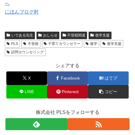
にほんブログ村
いである先生
おしらせ
不登校関連
復学支援
PLS
不登校
子育てカウンセラー
復学
復学支援
訪問カウンセリング
シェアする
X
Facebook
はてブ
LINE
Pinterest
コピー
株式会社 PLSをフォローする