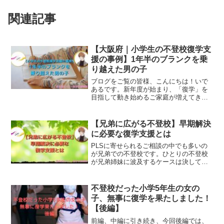
関連記事
【大阪府｜小学生の不登校復学支
援の事例】1年半のブランクを乗
り越えた男の子
ブログをご覧の皆様、こんにちは！いで
あるです。新年度が始まり、「復学」を
目指して動き始めるご家庭が増えてきま
した。今回は、大阪府に住む、小学5年生
の男の子が1年半の不登校を経て復学する
までの支援事例をご紹介します。お子さ
【兄弟に広がる不登校】早期解決
んのことでお悩みの方...
に必要な復学支援とは
PLSに寄せられるご相談の中でも多いの
が兄弟での不登校です。ひとりの不登校
が兄弟姉妹に波及するケースは決して珍
しくありません。 今回は、兄弟に広がる
不登校をテーマに、親御さんが知ってお
くべき視点と、解決に向けた復学支援の
不登校だった小学5年生の女の
考え方をお伝えします。
子、無事に復学を果たしました！
【後編】
前編、中編に引き続き、今回後編では、