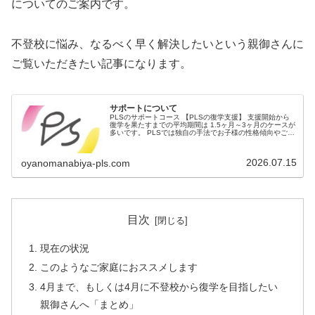
についてのご案内です。
不登校に悩み、なるべく早く解決したいという親御さんに
ご覧いただきたい記事になります。
サポートについて
PLSのサポートコース 【PLSの復学支援】 支援開始から
復学を果たすまでの平均期間は 1.5ヶ月～3ヶ月のケースが
多いです。 PLSでは独自の手法でお子様の性格傾向やご家
庭の様子を分析し、それぞれのご家庭に合った復学までの
流れをご提案しま...
2026.07.15
oyanomanabiya-pls.com
目次
現在の状況
このようなご家庭におススメします
4月まで、もしくは4月に不登校から復学を目指したい
親御さんへ「まとめ」