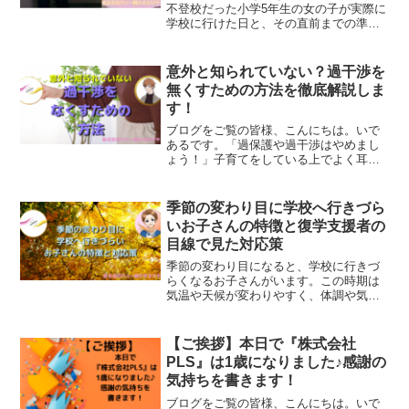
不登校だった小学5年生の女の子が実際に
学校に行けた日と、その直前までの準備
について書いています。株式会社PLSの
訪問カウンセラーがどのようにして、浦
東港のお子さんを、復学に導くのか。そ
意外と知られていない？過干渉を
のあたりも分かりやすく書きました。
無くすための方法を徹底解説しま
す！
ブログをご覧の皆様、こんにちは。いで
あるです。「過保護や過干渉はやめまし
ょう！」子育てをしている上でよく耳に
するコトバです。私の経験上「過干渉」
について悩まれる親御さんは多いです。
今回は過干渉はどうして起きるのか？過
季節の変わり目に学校へ行きづら
干渉を無くすためにはどうすればよいの
いお子さんの特徴と復学支援者の
かを書きました。
目線で見た対応策
季節の変わり目になると、学校に行きづ
らくなるお子さんがいます。この時期は
気温や天候が変わりやすく、体調や気分
に影響を受けやすいお子さんにとって
は、特に難しい時期です。今回は、季節
の変わり目に登校が難しくなるお子さん
【ご挨拶】本日で『株式会社
の特徴と、家庭でどのように支えていけ
PLS』は1歳になりました♪感謝の
るかについて解説します。
気持ちを書きます！
ブログをご覧の皆様、こんにちは。いで