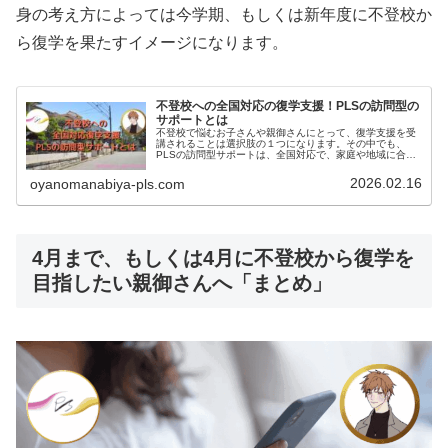
身の考え方によっては今学期、もしくは新年度に不登校か
ら復学を果たすイメージになります。
不登校への全国対応の復学支援！PLSの訪問型の
サポートとは
不登校で悩むお子さんや親御さんにとって、復学支援を受
講されることは選択肢の１つになります。その中でも、
PLSの訪問型サポートは、全国対応で、家庭や地域に合わ
せた柔軟な支援を提供しています。今回は、PLSの訪問型
支援の特長や具体的なサポート内容、そしてそのメリット
2026.02.16
oyanomanabiya-pls.com
について詳しくご紹介します。
4月まで、もしくは4月に不登校から復学を
目指したい親御さんへ「まとめ」