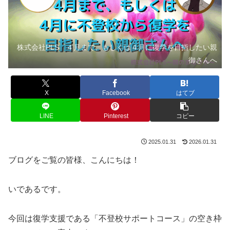
株式会社PLS ４月まで、もしくは４月に復学を目指したい親
御さんへ
X
Facebook
はてブ
LINE
Pinterest
コピー
2025.01.31
2026.01.31
ブログをご覧の皆様、こんにちは！
いであるです。
今回は復学支援である「不登校サポートコース」の空き枠