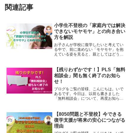
関連記事
小学生不登校の「家庭内では解決
できないモヤモヤ」との向き合い
方を解説
お子さんが学校に復学したいと考えてい
る中で、前に進めない「モヤモヤ」を抱
えている姿を見ると、親としてはどう助
けていいのか悩んでしまうこともあるで
しょう。今回は、小学生の不登校のご家
庭で、家庭では解決できない「モヤモ
【残りわずかです！】PLS「無料
ヤ」への対応策について考えていきま
相談会」間も無く終了のお知ら
す。
せ！
ブログをご覧の皆様、こんにちは。いで
あるです。今日は、以前も書きました
「無料相談会」について、再度お知らせ
します。9月12日から募集開始をしており
ますが、多数ご連絡いただき、9月の枠は
全て埋まりました。今、お悩みの方が多
【8050問題と不登校】今できる
い現状が分かり私たちの動く意味を再確
復学支援が将来の安心につながる
認させていただいております。
理由