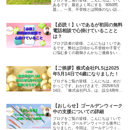
ブログをご覧の皆様、こんにちは。いで
あるです。最近よく耳にする「8050問
題」。一見、不登校とは関係のない話に
思われがちですが、実は深くつながって
います。復学支援の現場から見えてきた
「本当の関係性」と、今できる対策につ
【必読！】いであるが初回の無料
いてお伝えします。80...
電話相談で心掛けていることと
は？
ブログ読者の皆様、こんにちは！いであ
るです。弊社は日頃から不登校や子育て
に悩む多くの親御さんからご連絡をいた
だきます。お問い合わせいただき、メー
ルのやりとりが完了したら、次のステッ
プとして親御さんの任意で初回の無料電
【ご挨拶】株式会社PLSは2025
話相談に移ります。その時...
年5月14日で4歳になりました！
ブログをご覧の皆様、こんにちは。めだ
かっこです。おかげさまで、2025年5月
14日、「株式会社PLS」は、設立4周年を
迎えることができました。日頃より応援
してくださっている皆様、そしてブログ
を読んでくださる皆様のおかげで、今日
【おしらせ】ゴールデンウィーク
という日を迎え...
中の支援についての詳細
ブログをご覧の皆様、こんにちは！いで
あるです。ゴールデンウィークも後半に
なりました。今回は、ゴールデンウィー