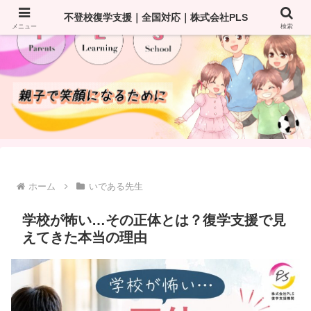
不登校復学支援｜全国対応｜株式会社PLS
メニュー
検索
ホーム
いである先生
学校が怖い…その正体とは？復学支援で見
えてきた本当の理由