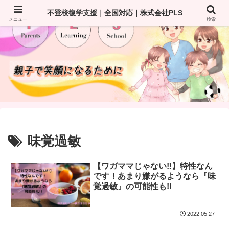
不登校復学支援｜全国対応｜株式会社PLS
メニュー
検索
味覚過敏
【ワガママじゃない‼️】特性なん
です！あまり嫌がるようなら『味
覚過敏』の可能性も!!
2022.05.27